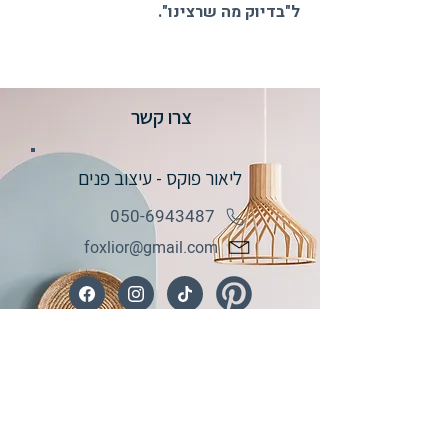
ל"בדיוק מה שרצינו".
צרו קשר
ליאור פוקס - עיצוב פנים
050-6943487
foxlior@gmail.com