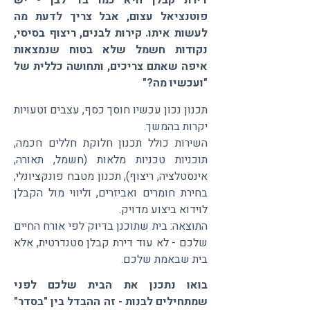
דירת קבלן היא כמו בד לבן - יש
פוטנציאל עצום, אבל צריך לדעת מה
לעשות איתו. קירות לבנים, ריצוף בסיסי,
נקודות חשמל שלא בטוח שנמצאות
איפה שאתם צריכים, ותחושה כללית של
"ועכשיו מה?"
תכנון נכון עכשיו חוסך כסף, עצבים וטעויות
יקרות בהמשך.
השירות כולל תכנון חלוקת חללים חכמה,
תוכניות טכניות מלאות (חשמל, תאורה,
אינסטלציה, ריצוף), תכנון מטבח פונקציונלי,
בחירת חומרים ואביזרים, וליווי מול הקבלן
לוידוא ביצוע מדויק.
התוצאה: בית שתוכנן בדיוק לפי אורח החיים
שלכם - לא עוד דירת קבלן סטנדרטית, אלא
בית שבאמת שלכם.
בואו נתכנן את הבית שלכם לפני
שמתחילים לבנות - זה ההבדל בין "בסדר"