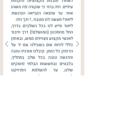
לשחרר תובנות מקצועיות פוקחות
עיניים. היה ברור כי שקורה פה משהו
אחר. עד שיצאה הקריאה הנרגשת:
ליאור! תעשה לנו מטבח...! וכך היה.
ליאור סייע לנו בכל השלבים בדרך,
החל מהתכנון (המושלם!) דרך חיבור
לאנשי מקצוע מצוינים ממש, ובאופן
כללי להיות שם בשבילנו עם יד על
הדופק כל הזמן. קיבלנו אנרגיה טובה
והרגשה טובה בכל שלב בתהליך,
בלבטים ובחששות הבלתי פוסקים
שלנו, עד להשלמת הפרויקט
לשביעות רצוננו המלאה.
תודה לליאור! אין עליך!
ניר והדס הרייט
המלצות נוספות (גוגל)